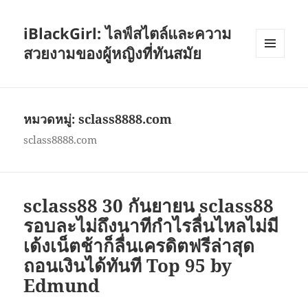
iBlackGirl: ไลฟ์สไตล์และความ
สวยงามของผู้หญิงที่ทันสมัย
เมนู
และวิด
เจ็ต
หมวดหมู่:
sclass8888.com
sclass8888.com
sclass88 30 กันยายน sclass88
รอบละไม่ถึงนาทีกำไรลื่นไหลไม่มี
เด้งเน็ตช้าก็ลื่นเครดิตฟรีล่าสุด
ถอนเงินได้ทันที Top 95 by
Edmund