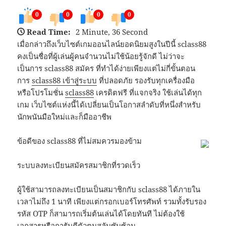
0
0
0
0
Read Time:
2 Minute, 36 Second
เมื่อกล่าวถึงเว็บไซต์เกมออนไลน์ยอดนิยมสูงในปีนี้ sclass88
คงเป็นชื่อที่ผู้เล่นผู้คนจำนวนไม่ใช้น้อยรู้จักดี ไม่ว่าจะ
เป็นการ sclass88 สมัคร ที่ทำได้ง่ายเพียงแต่ไม่กี่ขั้นตอน
การ
sclass88 เข้าสู่ระบบ
ที่ปลอดภัย รองรับทุกเครื่องมือ
หรือโปรโมชั่น
sclass88
เครดิตฟรี ที่แจกจริง ใช้เล่นได้ทุก
เกม เว็บไซต์แห่งนี้ได้เปลี่ยนเป็นโอกาสลำดับที่หนึ่งสำหรับ
นักพนันมือใหม่และก็มืออาชีพ
ข้อดีของ sclass88 ที่ไม่สมควรมองข้าม
ระบบลงทะเบียนสมัครสมาชิกที่รวดเร็ว
ผู้ใช้สามารถลงทะเบียนเป็นสมาชิกกับ sclass88 ได้ภายใน
เวลาไม่ถึง 1 นาที เพียงแต่กรอกเบอร์โทรศัพท์ รวมทั้งรับรอง
รหัส OTP ก็สามารถเริ่มต้นเล่นได้โดยทันที ไม่ต้องใช้
เอกสารหรือการันตีตัวตนสลับซับซ้อน