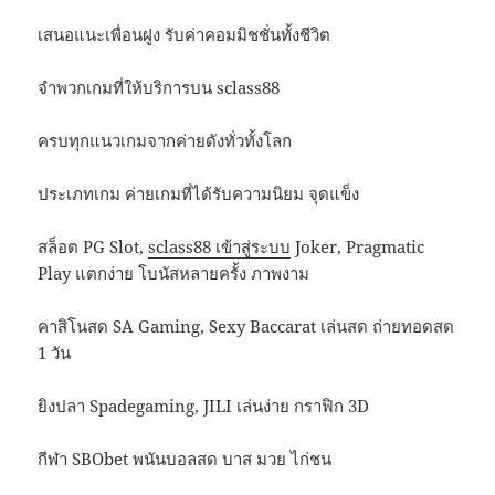
เสนอแนะเพื่อนฝูง รับค่าคอมมิชชั่นทั้งชีวิต
จำพวกเกมที่ให้บริการบน sclass88
ครบทุกแนวเกมจากค่ายดังทั่วทั้งโลก
ประเภทเกม ค่ายเกมที่ได้รับความนิยม จุดแข็ง
สล็อต PG Slot,
sclass88 เข้าสู่ระบบ
Joker, Pragmatic
Play แตกง่าย โบนัสหลายครั้ง ภาพงาม
คาสิโนสด SA Gaming, Sexy Baccarat เล่นสด ถ่ายทอดสด
1 วัน
ยิงปลา Spadegaming, JILI เล่นง่าย กราฟิก 3D
กีฬา SBObet พนันบอลสด บาส มวย ไก่ชน