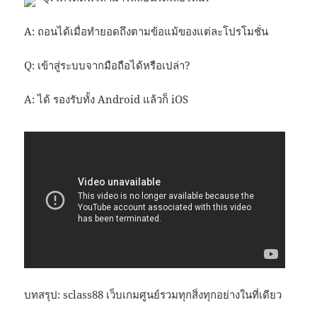
A: ถอนได้เมื่อทำยอดถึงตามข้อแม้ของแต่ละโปรโมชั่น
Q: เข้าสู่ระบบจากมือถือได้หรือเปล่า?
A: ได้ รองรับทั้ง Android แล้วก็ iOS
บทสรุป: sclass88 เว็บเกมศูนย์รวมทุกสิ่งทุกอย่างในที่เดียว