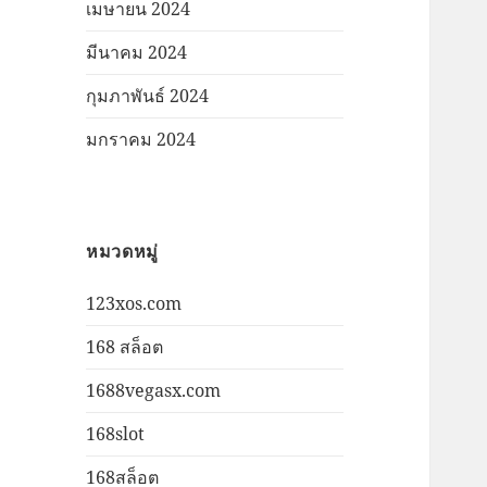
เมษายน 2024
มีนาคม 2024
กุมภาพันธ์ 2024
มกราคม 2024
หมวดหมู่
123xos.com
168 สล็อต
1688vegasx.com
168slot
168สล็อต