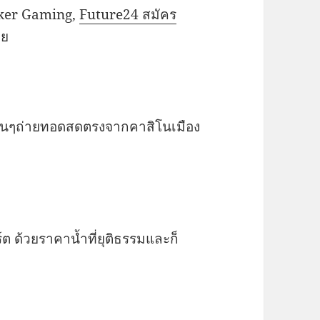
Joker Gaming,
Future24 สมัคร
าย
่อื่นๆถ่ายทอดสดตรงจากคาสิโนเมือง
ต ด้วยราคาน้ำที่ยุติธรรมและก็