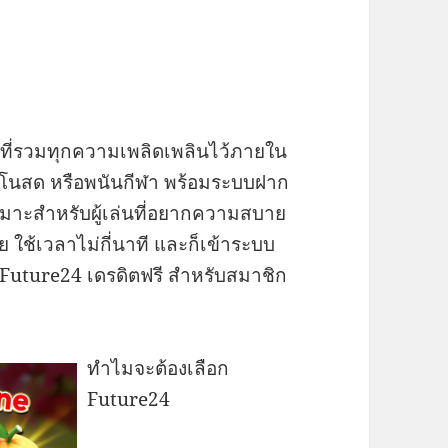
ี่รวมทุกความเพลิดเพลินไว้ภายใน
าสิโนสด หรือพนันกีฬา พร้อมระบบฝาก
หมาะสำหรับผู้เล่นที่อยากความสบาย
ย ใช้เวลาไม่กี่นาที และก็เข้าระบบ
ชั่น Future24 เดรดิตฟรี สำหรับสมาชิก
ทำไมจะต้องเลือก
Future24