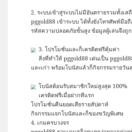
2. ระบบเข้าสู่ระบบไม่มีอันตรายรวมทั้งเสถ
pggold88 เข้าระบบ ได้ทั้งยังโทรศัพท์มือ
รหัสความปลอดภัยขั้นสูง ข้อมูลผู้เล่นจึงถู
3. โปรโมชั่นและก็เครดิตฟรีคุ้มค่า
สิ่งที่ทำให้ pggold88 เด่นเป็น pggold88
และเก่า พร้อมโบนัสแล้วก็กิจกรรมรายวันสุ
โบนัสต้อนรับสมาชิกใหม่สูงสุด 100%
เครดิตฟรีเมื่อฝากทีแรก
โปรโมชั่นคืนยอดเสียรายสัปดาห์
กิจกรรมแจกโบนัสและก็ของขวัญพิเศษ
4. เกมครบวงจร
pggold88 รวมเกมสล็อตแตกง่ายจากค่ายดั