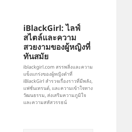
iBlackGirl: ไลฟ์
สไตล์และความ
สวยงามของผู้หญิงที่
ทันสมัย
iblackgirl.com สรรพสิ่งและความ
แข็งแกร่งของผู้หญิงดำที่
iBlackGirl สำรวจเรื่องราวที่มีพลัง,
แฟชั่นเทรนด์, และความเข้าใจทาง
วัฒนธรรม, ส่งเสริมความภูมิใจ
และความสหัสวรรธน์