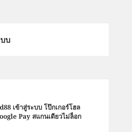
ะบบ
88 เข้าสู่ระบบ โป๊กเกอร์โฮล
oogle Pay สแกนเดียวไม่ล็อก