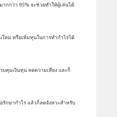
 มากกว่า 95% จะช่วยทำให้ผู้เล่นได้
มใหม่ หรือเพิ่มทุนในการทำกำไรได้
บคุมเงินทุน ลดความเสี่ยง และก็
พื่อรักษากำไร แล้วก็ลดจังหวะสำหรับ