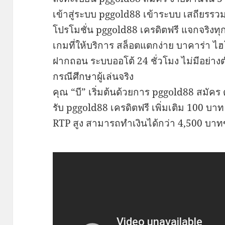
เข้าสู่ระบบ pggold88 เข้าระบบ เสถียรรวม
โปรโมชั่น pggold88 เครดิตฟรี แจกจริงทุกว
เกมที่ให้บริการ สล็อตแตกง่าย บาคาร่า ไฮ
ฝากถอน ระบบออโต้ 24 ชั่วโมง ไม่มีอย่างต
กรณีศึกษาผู้เล่นจริง
คุณ “บี” เริ่มต้นด้วยการ pggold88 สมัคร 
รับ pggold88 เครดิตฟรี เพิ่มเติม 100 บา
RTP สูง สามารถทำเงินได้กว่า 4,500 บาท