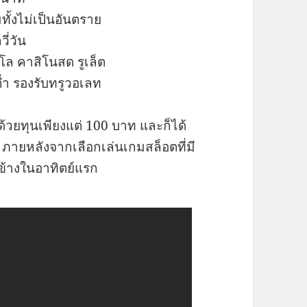
ทั้งไม่เป็นอันตราย
ี่วัน
โล คาสิโนสด รูเล็ต
่ำ รองรับทรูวอเลท
ด้วยทุนเพียงแต่ 100 บาท และก็ได้
ท ภายหลังจากเลือกเล่นเกมสล็อตที่มี
ข้างในอาทิตย์แรก