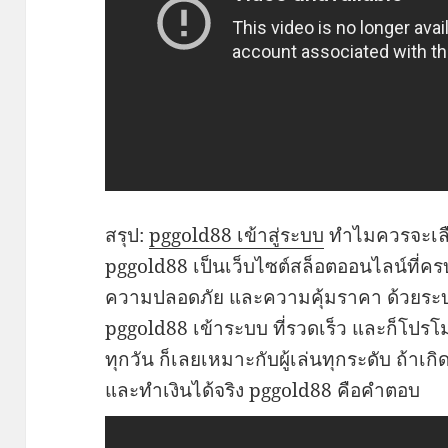
สรุป:
pggold88 เข้าสู่ระบบ
ทำไมควรจะเล
pggold88 เป็นเว็บไซต์สล็อตออนไลน์ที่คร
ความปลอดภัย และความคุ้มราคา ด้วยระบบ
pggold88 เข้าระบบ ที่รวดเร็ว และก็โปรโ
ทุกวัน ก็เลยเหมาะกับผู้เล่นทุกระดับ ถ้าเก
และทำเงินได้จริง pggold88 คือคำตอบ