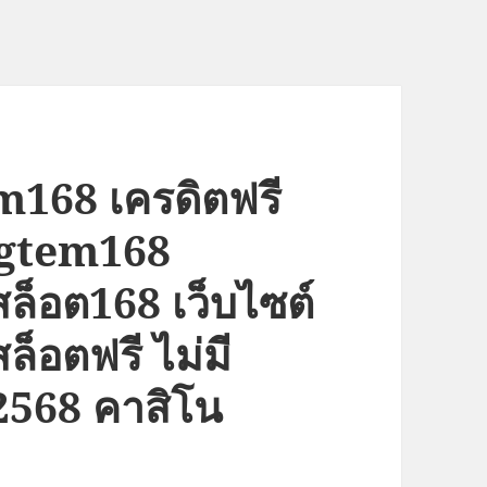
em168 เครดิตฟรี
ngtem168
ล็อต168 เว็บไซต์
็อตฟรี ไม่มี
2568 คาสิโน