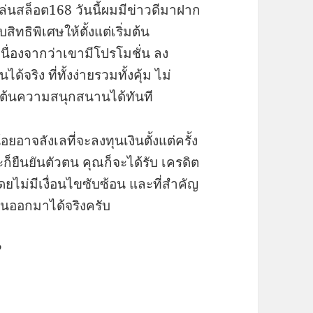
่นสล็อต168 วันนี้ผมมีข่าวดีมาฝาก
ิทธิพิเศษให้ตั้งแต่เริ่มต้น
นื่องจากว่าเขามีโปรโมชั่น ลง
จริง ที่ทั้งง่ายรวมทั้งคุ้ม ไม่
่มต้นความสนุกสนานได้ทันที
อาจลังเลที่จะลงทุนเงินตั้งแต่ครั้ง
ะก็ยืนยันตัวตน คุณก็จะได้รับ เครดิต
ดยไม่มีเงื่อนไขซับซ้อน และที่สำคัญ
ินออกมาได้จริงครับ
?