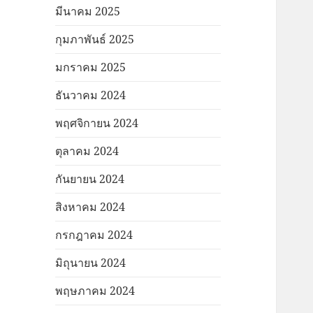
มีนาคม 2025
กุมภาพันธ์ 2025
มกราคม 2025
ธันวาคม 2024
พฤศจิกายน 2024
ตุลาคม 2024
กันยายน 2024
สิงหาคม 2024
กรกฎาคม 2024
มิถุนายน 2024
พฤษภาคม 2024