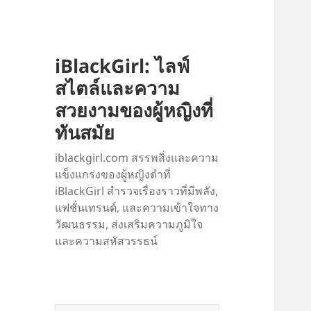
iBlackGirl: ไลฟ์
สไตล์และความ
สวยงามของผู้หญิงที่
ทันสมัย
iblackgirl.com สรรพสิ่งและความ
แข็งแกร่งของผู้หญิงดำที่
iBlackGirl สำรวจเรื่องราวที่มีพลัง,
แฟชั่นเทรนด์, และความเข้าใจทาง
วัฒนธรรม, ส่งเสริมความภูมิใจ
และความสหัสวรรธน์