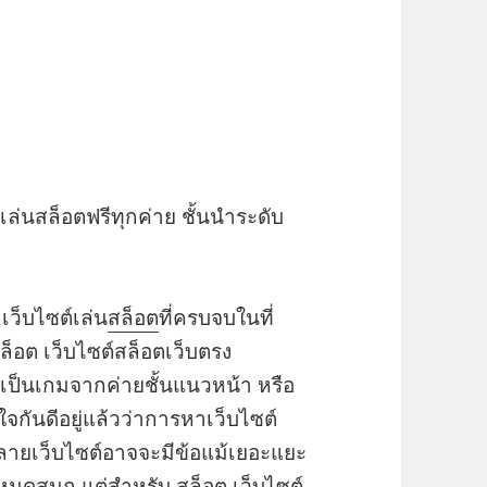
ล่นสล็อตฟรีทุกค่าย ชั้นนำระดับ
เว็บไซต์เล่น
สล็อต
ที่ครบจบในที่
ล็อต เว็บไซต์สล็อตเว็บตรง
จะเป็นเกมจากค่ายชั้นแนวหน้า หรือ
จกันดีอยู่แล้วว่าการหาเว็บไซต์
าย หลายเว็บไซต์อาจจะมีข้อแม้เยอะแยะ
หมดสนุก แต่สำหรับ สล็อต เว็บไซต์