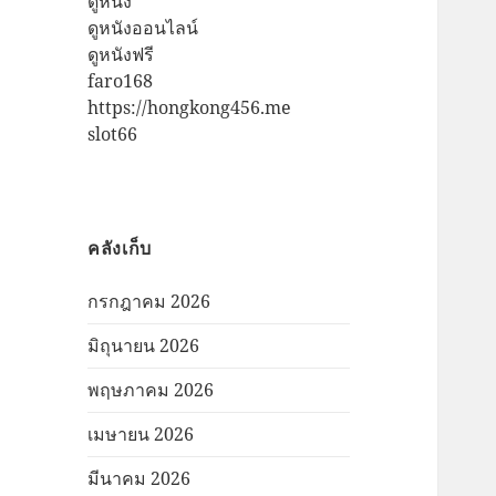
ดูหนัง
ดูหนังออนไลน์
ดูหนังฟรี
faro168
https://hongkong456.me
slot66
คลังเก็บ
กรกฎาคม 2026
มิถุนายน 2026
พฤษภาคม 2026
เมษายน 2026
มีนาคม 2026