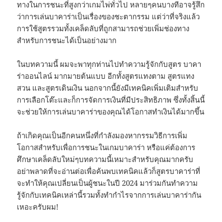
ทางในการชนะที่สูงกว่าเกมไพ่ทั่วไป หลายๆคนบางทีอาจรู้สึก
ว่าการเล่นบาคาร่าเป็นเรื่องของชะตากรรม แต่ว่าที่จริงแล้ว
การใช้สูตรรวมทั้งเคล็ดลับที่ถูกสามารถช่วยเพิ่มช่องทาง
สำหรับการชนะได้เป็นอย่างมาก
ในบทความนี้ ผมจะพาทุกท่านไปทำความรู้จักกับสูตร บาคา
ร่าออนไลน์ มากมายต้นแบบ อีกทั้งสูตรแทงตาม สูตรแทง
สวน และสูตรเดินเงิน นอกจากนี้ยังมีเทคนิคเพิ่มเติมสำหรับ
การเลือกโต๊ะและก็การจัดการเงินที่มีประสิทธิภาพ ซึ่งทั้งสิ้นนี้
จะช่วยให้การเล่นบาคาร่าของคุณได้โอกาสทำเงินได้มากขึ้น
ถ้าเกิดคุณเป็นอีกคนหนึ่งที่กำลังมองหากรรมวิธีการเพิ่ม
โอกาสสำหรับเพื่อการชนะในเกมบาคาร่า หรือแค่ต้องการ
ศึกษาเคล็ดลับใหม่ๆบทความนี้เหมาะสำหรับคุณมากครับ
อย่าพลาดที่จะอ่านต่อเพื่อค้นพบเทคนิคแล้วก็สูตรบาคาร่าที่
จะทำให้คุณเปลี่ยนเป็นผู้ชนะในปี 2024 มาร่วมกันทำความ
รู้จักกับเทคนิคเหล่านี้รวมทั้งทำกำไรจากการเล่นบาคาร่ากัน
เหอะครับผม!