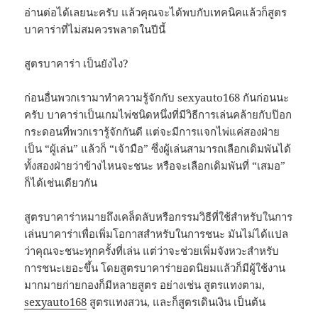
อ่านต่อได้เลยนะครับ แล้วคุณจะได้พบกับเทคนิคแล้วก็สูตร
บาคาร่าที่ไม่สมควรพลาดในปีนี้
สูตรบาคาร่า เป็นยังไง?
ก่อนอื่นพวกเรามาทำความรู้จักกับ sexyauto168 กันก่อนนะ
ครับ บาคาร่าเป็นเกมไพ่ชนิดหนึ่งที่มีวิธีการเล่นคล้ายกับป๊อก
กระดอนที่พวกเรารู้จักกันดี แต่จะมีการแจกไพ่แค่สองฝ่าย
เป็น “ผู้เล่น” แล้วก็ “เจ้ามือ” ซึ่งผู้เล่นสามารถเลือกเดิมพันได้
ทั้งสองฝ่ายว่าข้างไหนจะชนะ หรือจะเลือกเดิมพันที่ “เสมอ”
ก็ได้เช่นเดียวกัน
สูตรบาคาร่าหมายถึงเคล็ดลับหรือกรรมวิธีที่ใช้สำหรับในการ
เล่นบาคาร่าเพื่อเพิ่มโอกาสสำหรับในการชนะ มันไม่ได้แปล
ว่าคุณจะชนะทุกครั้งที่เล่น แต่ว่าจะช่วยเพิ่มจังหวะสำหรับ
การชนะเยอะขึ้น โดยสูตรบาคาร่ายอดนิยมแล้วก็มีผู้ใช้งาน
มากมายก่ายกองก็มีหลายสูตร อย่างเช่น สูตรแทงตาม,
sexyauto168
สูตรแทงสวน, และก็สูตรเดินเงิน เป็นต้น