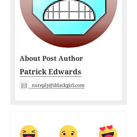
About Post Author
Patrick Edwards
noreply@iblackgirl.com