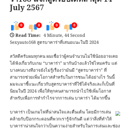
July 2567
0
0
0
0
Read Time:
4 Minute, 44 Second
Sexyauto168 สูตรบาคาร่าที่เสนอแนะในปี 2024
สวัสดีครับผมทุกคน ผมเชื่อว่าผู้คนจำนวนไม่ใช้น้อยอาจเคย
ได้ฟังเกี่ยวกับเกม “บาคาร่า” มากันบ้างแล้วใช่ไหมครับ แต่
บางคนบางทีอาจยังไม่รู้เรื่องว่ามันมี “สูตรบาคาร่า” ที่
สามารถช่วยเพิ่มโอกาสสำหรับในการชนะได้อย่างไร วันนี้
ผมจะมาชี้แนะเกี่ยวกับสูตรบาคาร่าที่ใช้ได้จริงและก็เป็นที่
นิยมในปี 2024 เพื่อให้ทุกคนสามารถนำไปใช้เพิ่มโอกาส
สำหรับเพื่อการทำกำไรจากการเล่น บาคาร่า ได้มากขึ้น
บาคาร่า เป็นเกมไพ่ที่น่าสนใจและตื่นเต้น โดยมีการเล่น
คล้ายกับป๊อกกระดอนที่พวกเรารู้จักกันดี แต่ว่าสิ่งที่ทำให้
บาคาร่าน่าสนใจกว่าเป็นความง่ายสำหรับในการเล่นและช่อง