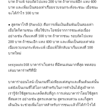
บาท ถ้าแพ้ รอบถัดไปแทง 200 บาท ถ้าหากแพ้อีก แทง 400
บาท และเพิ่มเป็นสองเท่าเรื่อยจวบจนกระทั่งจะชนะ เมื่อชนะ
จะได้กำไร 100 บาท
● สูตรพาโรลี (Paroli): คือการเพิ่มเงินเดิมพันเป็นสองเท่า
เมื่อใดก็ตามชนะ เพื่อใช้ประโยชน์จากการชนะต่อเนื่อง
อย่างเช่น เริ่มแทงที่ 100 บาท ถ้าหากชนะ รอบถัดไปแทง
200 บาท ถ้าชนะอีก แทง 400 บาท และเพิ่มเป็นสองเท่าต่อ
เนื่องจวบจนกระทั่งจะแพ้ เมื่อแพ้ให้กลับมาเริ่มแทงที่ 100
บาทใหม่
sexyauto168 บาคาร่าเว็บตรง ที่มีคนเล่นมากที่สุด ทดสอบ
เล่นบาคาร่าฟรีที่นี่!
บาคาร่าออนไลน์ เป็นเกมที่ไม่เพียงแต่สนุกและตื่นเต้นแค่นั้น
แต่ยังเป็นเกมที่ได้โอกาสสำหรับในการทำเงินได้สูงถ้าหาก
เรารู้จักใช้สูตรและเคล็ดลับที่ถูก การเล่นบาคาร่าโดยใช้สูตร
ที่สมควร อย่างเช่น สูตรแทงตาม สูตรแทงสวน และก็สูตร
เดินเงิน จะช่วยเพิ่มโอกาสสำหรับการชนะแล้วก็ได้กำไรได้