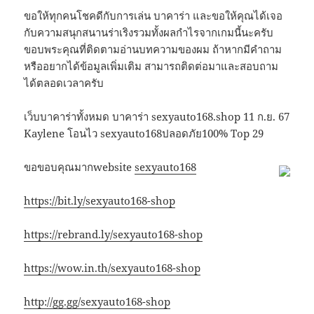
ขอให้ทุกคนโชคดีกับการเล่น บาคาร่า และขอให้คุณได้เจอ
กับความสนุกสนานร่าเริงรวมทั้งผลกำไรจากเกมนี้นะครับ
ขอบพระคุณที่ติดตามอ่านบทความของผม ถ้าหากมีคำถาม
หรืออยากได้ข้อมูลเพิ่มเติม สามารถติดต่อมาและสอบถาม
ได้ตลอดเวลาครับ
เว็บบาคาร่าทั้งหมด บาคาร่า sexyauto168.shop 11 ก.ย. 67
Kaylene โอนไว sexyauto168ปลอดภัย100% Top 29
ขอขอบคุณมากwebsite
sexyauto168
https://bit.ly/sexyauto168-shop
https://rebrand.ly/sexyauto168-shop
https://wow.in.th/sexyauto168-shop
http://gg.gg/sexyauto168-shop