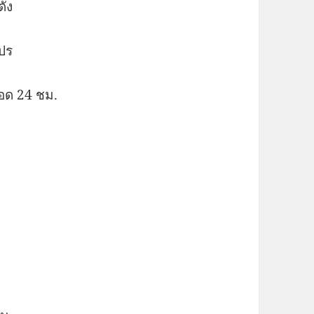
ัง
ปร
ลอด 24 ชม.