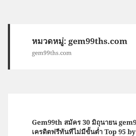
หมวดหมู่:
gem99ths.com
gem99ths.com
Gem99th สมัคร 30 มิถุนายน gem9
เครดิตฟรีทันทีไม่มีขั้นต่ำ Top 95 