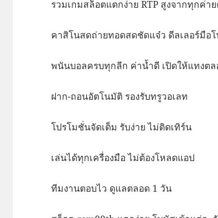
รวมเกมสล็อตแตกง่าย RTP สูงจากทุกค่ายด
คาสิโนสดถ่ายทอดสดชัดแจ๋ว ดีลเลอร์มือโ
พนันบอลครบทุกลีก ค่าน้ำดี เปิดให้แทงต
ฝาก-ถอนอัตโนมัติ รองรับทรูวอเลท
โปรโมชั่นจัดเต็ม รับง่าย ไม่ติดเทิร์น
เล่นได้ทุกเครื่องมือ ไม่ต้องโหลดแอป
ทีมงานตอบไว ดูแลตลอด 1 วัน