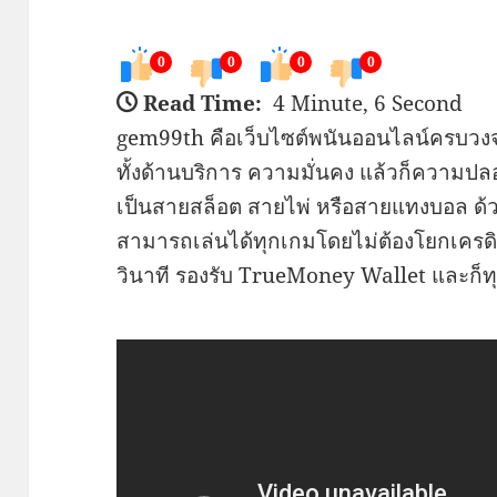
0
0
0
0
Read Time:
4 Minute, 6 Second
gem99th คือเว็บไซต์พนันออนไลน์ครบวงจ
ทั้งด้านบริการ ความมั่นคง แล้วก็ความปลอด
เป็นสายสล็อต สายไพ่ หรือสายแทงบอล ด้วย
สามารถเล่นได้ทุกเกมโดยไม่ต้องโยกเครด
วินาที รองรับ TrueMoney Wallet และก็