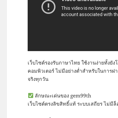
เว็บไซต์รองรับภาษาไทย ใช้งานง่ายทั้งยังโท
คอมพิวเตอร์ ไม่มีอย่างต่ำสำหรับในการฝา
จริงทุกวัน
ลักษณะเด่นของ gem99th
เว็บไซต์ตรงลิขสิทธิ์แท้ ระบบเสถียร ไม่มีล็