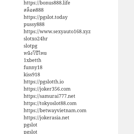
https://bonus888.life
สล็อต888
https://pgslot.today
pussy888
https://www.sexyauto168.xyz
slotxo24hr
slotpg
หนังโป๊ไทย
1xbetth
funny18
kiss918
https://pgslotth.io
https://joker356.com
https://samurai777.net
https://tokyoslot88.com
https://betwayvietnam.com
https://jokerasia.net
pgslot
pgslot