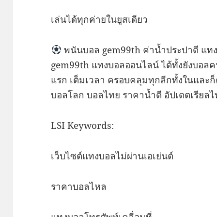
เล่นได้ทุกค่ายในยูสเดียว
พนันบอล gem99th ค่าน้ำประปาดี แทงไ
gem99th แทงบอลออนไลน์ ได้ทั้งยังบอลคน
แรก เต็มเวลา ครอบคลุมทุกลีกทั้งในและก็ต
บอลโลก บอลไทย ราคาน้ำดี อัปเดตเรียลไ
LSI Keywords:
เว็บไซต์แทงบอลไม่ผ่านเอเย่นต์
ราคาบอลไหล