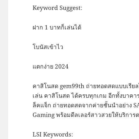
Keyword Suggest:
ฝาก 1 บาทก็เล่นได้
โบนัสเข้าไว
แตกง่าย 2024
คาสิโนสด gem99th ถ่ายทอดสดแบบเรียล
เล่น คาสิโนสด ได้ครบทุกเกม อีกทั้งบาคาร่
ล็คแจ็ก ถ่ายทอดสดจากค่ายชั้นนำอย่าง 
Gaming พร้อมดีลเลอร์สาวสวยให้บริการต
LSI Keywords: