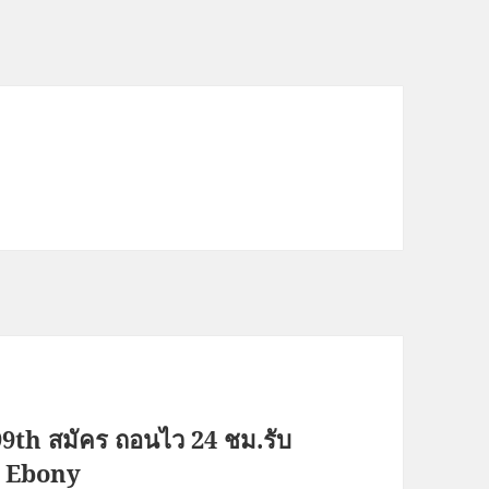
9th สมัคร ถอนไว 24 ชม.รับ
by Ebony