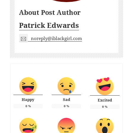
About Post Author
Patrick Edwards
noreply@iblackgirl.com
Happy
Sad
Excited
0
%
0
%
0
%