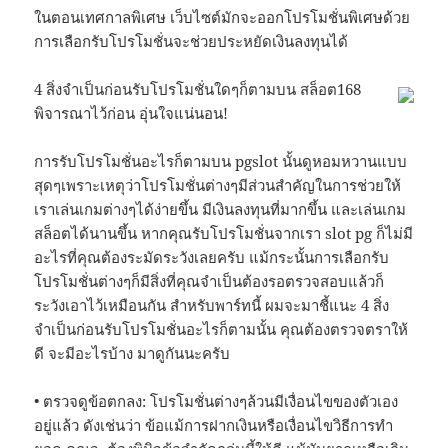
ในตอนเทศกาลพิเศษ เว็บไซต์มักจะออกโปรโมชั่นพิเศษด้วย
การเลือกรับโปรโมชั่นจะช่วยประหยัดเงินลงทุนได้
4 สิ่งจำเป็นก่อนรับโปรโมชั่นใดๆก็ตามบน สล็อต168
พิจารณาไว้ก่อน อุ่นใจแน่นอน!
การรับโปรโมชั่นอะไรก็ตามบน pgslot นั้นดูหอมหวานแบบ
สุดๆเพราะเหตุว่าโปรโมชั่นต่างๆมีส่วนสำคัญในการช่วยให้
เราเล่นเกมต่างๆได้ง่ายขึ้น มีเงินลงทุนที่มากขึ้น และเล่นเกม
สล็อตได้นานขึ้น หากคุณรับโปรโมชั่นจากเรา slot pg ก็ไม่มี
อะไรที่คุณต้องระมัดระวังเลยครับ แม้กระนั้นการเลือกรับ
โปรโมชั่นต่างๆก็มีสิ่งที่คุณจำเป็นต้องรอตรวจสอบแล้วก็
ระวังเอาไว้เหมือนกัน สำหรับพาร์ทนี้ ผมจะมาชี้แนะ 4 สิ่ง
จำเป็นก่อนรับโปรโมชั่นอะไรก็ตามนั้น คุณต้องตรวจตราให้
ดี จะมีอะไรบ้าง มาดูกันนะครับ
• ตรวจดูข้อตกลง: โปรโมชั่นต่างๆล้วนมีเงื่อนไขของตัวเอง
อยู่แล้ว ดังเช่นว่า ข้อแม้การฝากเงินหรือเงื่อนไขวิธีการทำ