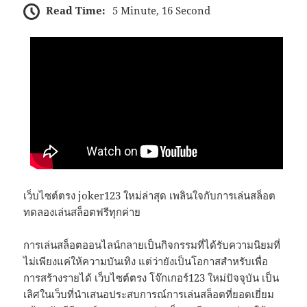
Read Time:
5 Minute, 16 Second
เว็บไซต์ตรง joker123 ใหม่ล่าสุด เพลินใจกับการเล่นสล็อต
ทดลองเล่นสล็อตฟรีทุกค่าย
การเล่นสล็อตออนไลน์กลายเป็นกิจกรรมที่ได้รับความนิยมที่
ไม่เพียงแค่ให้ความบันเทิง แต่ว่ายังเป็นโอกาสสำหรับเพื่อ
การสร้างรายได้ เว็บไซต์ตรง โจ๊กเกอร์123 ใหม่ปัจจุบัน เป็น
เลิศในเว็บที่นำเสนอประสบการณ์การเล่นสล็อตที่ยอดเยี่ยม