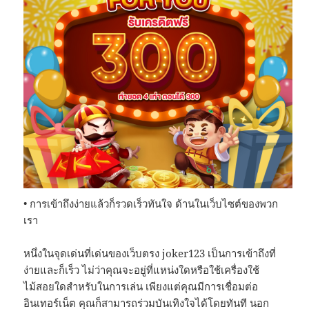
• การเข้าถึงง่ายแล้วก็รวดเร็วทันใจ ด้านในเว็บไซต์ของพวก
เรา
หนึ่งในจุดเด่นที่เด่นของเว็บตรง joker123 เป็นการเข้าถึงที่
ง่ายและก็เร็ว ไม่ว่าคุณจะอยู่ที่แหน่งใดหรือใช้เครื่องใช้
ไม้สอยใดสำหรับในการเล่น เพียงแต่คุณมีการเชื่อมต่อ
อินเทอร์เน็ต คุณก็สามารถร่วมบันเทิงใจได้โดยทันที นอก