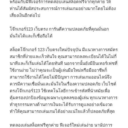
พร้อมกับมีฟีเจอร์การทดสอบเล่นสล็อตฟรีจากทุกค่าย ให้
ท่านได้สัมผัสประสบการณ์การเล่นเกมอย่างมากโดยไม่ต้อง
เสี่ยงเงินอีกต่อไป
โจ๊กเกอร์123 เว็บตรง การันตีความปลอดภัยที่คุณมั่นอก
มั่นใจได้และก็เชื่อถือได้
สล็อตโจ๊กเกอร์ 123 เว็บตรงใหม่ปัจจุบัน มีแนวทางการสมัคร
สมาชิกที่ง่ายและเร็วทันใจ คุณสามารถลงทะเบียนได้ในไม่กี่
นาทีและก็เริ่มเล่นได้โดยทันที นอกจากนั้นยังมีอินเทอร์เฟซที่
ใช้งานง่าย ไม่ว่าคุณจะเป็นผู้เล่นมือใหม่หรือมืออาชีพก็
สามารถใช้งานได้โดยไม่มีปัญหา การเล่นเกมออนไลน์จึง
ควรมีความเชื่อมั่นและมั่นใจในเรื่องความปลอดภัย เว็บไซต์
ตรงโจ๊กเกอร์123 ใช้เทคโนโลยีการเข้ารหัสที่นำสมัยเพื่อ
คุ้มครองปกป้องข้อมูลเฉพาะบุคคลของผู้เล่น ทุกแนวทางการ
ทำธุรกรรมทางด้านการเงินจะได้รับการดูแลอย่างเข้มงวด
ทำให้คุณสามารถเล่นเกมได้อย่างแน่ใจแล้วก็ปลอดภัยที่สุด
ทดลองเล่นสล็อตฟรีทุกค่าย ฟีเจอร์ใหม่เล่นง่าย นานัปการ