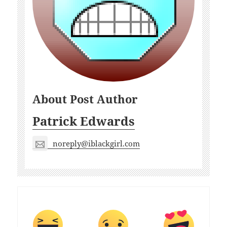
About Post Author
Patrick Edwards
noreply@iblackgirl.com