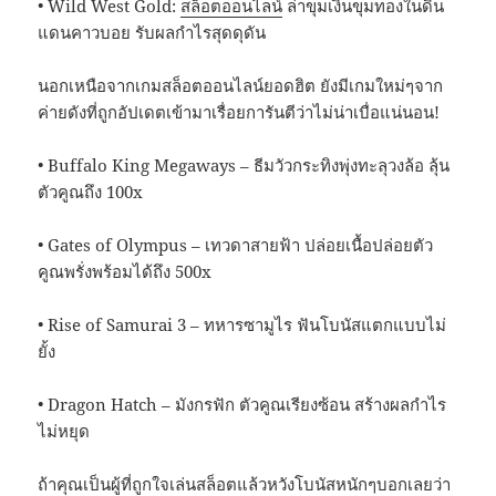
• Wild West Gold:
สล็อตออนไลน์
ล่าขุมเงินขุมทองในดิน
แดนคาวบอย รับผลกำไรสุดดุดัน
นอกเหนือจากเกมสล็อตออนไลน์ยอดฮิต ยังมีเกมใหม่ๆจาก
ค่ายดังที่ถูกอัปเดตเข้ามาเรื่อยการันตีว่าไม่น่าเบื่อแน่นอน!
• Buffalo King Megaways – ธีมวัวกระทิงพุ่งทะลุวงล้อ ลุ้น
ตัวคูณถึง 100x
• Gates of Olympus – เทวดาสายฟ้า ปล่อยเนื้อปล่อยตัว
คูณพรั่งพร้อมได้ถึง 500x
• Rise of Samurai 3 – ทหารซามูไร ฟันโบนัสแตกแบบไม่
ยั้ง
• Dragon Hatch – มังกรฟัก ตัวคูณเรียงซ้อน สร้างผลกำไร
ไม่หยุด
ถ้าคุณเป็นผู้ที่ถูกใจเล่นสล็อตแล้วหวังโบนัสหนักๆบอกเลยว่า