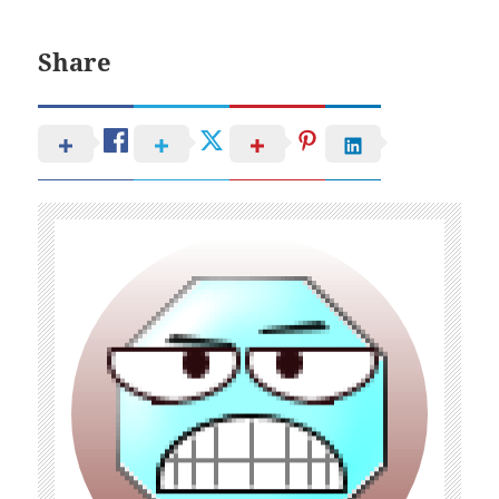
Share