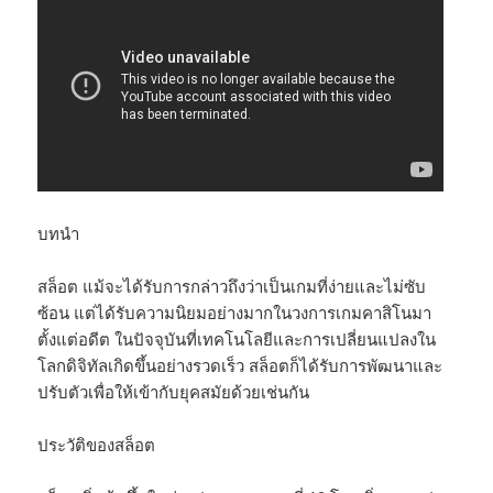
บทนำ
สล็อต แม้จะได้รับการกล่าวถึงว่าเป็นเกมที่ง่ายและไม่ซับ
ซ้อน แต่ได้รับความนิยมอย่างมากในวงการเกมคาสิโนมา
ตั้งแต่อดีต ในปัจจุบันที่เทคโนโลยีและการเปลี่ยนแปลงใน
โลกดิจิทัลเกิดขึ้นอย่างรวดเร็ว สล็อตก็ได้รับการพัฒนาและ
ปรับตัวเพื่อให้เข้ากับยุคสมัยด้วยเช่นกัน
ประวัติของสล็อต