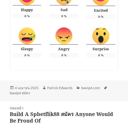
Happy
Sad
Excited
0
%
0
%
0
%
Sleepy
Angry
Surprise
0
%
0
%
0
%
เขียน
ผู้
หมวด
ป้าย
4 เมษายน 2025
Patrick Edwards
bwvip4.com
เมื่อ
เขียน
หมู่
กำกับ
bwvip4 สมัคร
แนะแนว
ก่อนหน้า
เรื่อง
Build A Spbetflik88 สมัคร Anyone Would
เรื่อง
Be Proud Of
ก่อน
หน้า: