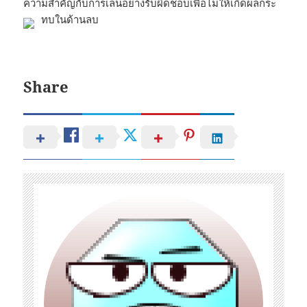
ความสำคัญกับการเล่นอย่างรับผิดชอบเพื่อไม่ให้เกิดผลกระ
ทบในด้านลบ
Share