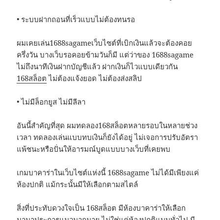
• ระบบฝากถอนที่เร็วแบบไม่ต้องทนรอ
ผมเคยเล่น1688sagameเว็บไซต์ที่เบิกเงินแล้วจะต้องคอย
ครึ่งวัน บางเว็บรอคอยข้ามวันก็มี แต่ว่าของ 1688sagame
ไม่ถึงนาทีเงินฝากบัญชีแล้ว ฝากเงินก็ไวแบบเดียวกัน
168สล็อต
ไม่ต้องแจ้งยอด ไม่ต้องส่งสลิป
• ไม่มีล็อกยูส ไม่มีลีลา
อันนี้สำคัญที่สุด ผมทดลอง168สล็อตหลายรอบในหลายช่วง
เวลา ทดลองเล่นแบบทบเงินก็ยังได้อยู่ ไม่เจอการปรับอัตรา
แพ้ชนะหรือปั่นให้อารมณ์บูดแบบบางเว็บที่เคยพบ
เกมบาคาร่าในเว็บไซต์แห่งนี้ 1688sagame ไม่ได้มีเพียงแค่
ห้องปกติ แม้กระนั้นมีให้เลือกตามสไตล์
สิ่งที่ประทับดวงใจเป็น 168สล็อต มีห้องบาคาร่าให้เลือก
นานาประการแนวมากมาย ไม่ใช่แค่ห้องปกติแบบทั่วไป มี