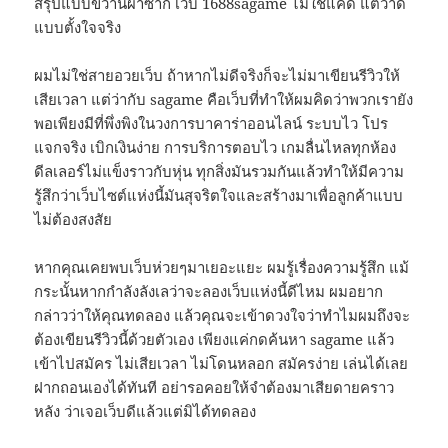
สรุปแบบขวานผ่าซาก เว็บ 1688sagame ไม่ใช่แค่ดี แต่ว่าดี
แบบตั้งใจจริง
ผมไม่ใช่สายอวยเว็บ ถ้าหากไม่ดีจริงก็จะไม่มาเขียนรีวิวให้
เสียเวลา แต่ว่ากับ sagame คือเว็บที่ทำให้ผมคิดว่าพวกเรายัง
พอเพียงมีที่พึ่งพิงในวงการบาคาร่าออนไลน์ ระบบไว โปร
แจกจริง เบิกเงินง่าย การบริการตอบไว เกมลื่นไหลทุกห้อง
ดีลเลอร์ไม่แข็งราวกับหุ่น ทุกสิ่งมันรวมกันแล้วทำให้มีความ
รู้สึกว่าเว็บไซต์แห่งนี้มันสุจริตใจและสร้างมาเพื่อลูกค้าแบบ
ไม่ต้องสงสัย
หากคุณเคยพบเว็บห่วยๆมาเยอะแยะ ผมรู้เรื่องความรู้สึก แม้
กระนั้นหากกำลังลังเลว่าจะลองเว็บแห่งนี้ดีไหม ผมอยาก
กล่าวว่าให้คุณทดลอง แล้วคุณจะเข้าดวงใจว่าทำไมผมถึงจะ
ต้องเขียนรีวิวนี้ด้วยตัวเอง เพียงแค่กดค้นหา sagame แล้ว
เข้าไปสมัคร ไม่เสียเวลา ไม่โดนหลอก สมัครง่าย เล่นได้เลย
ฝากถอนเองได้ทันที อย่ารอคอยให้จำต้องมาเสียดายคราว
หลัง ว่าเจอเว็บดีแล้วแต่มิได้ทดลอง