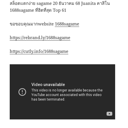
สล็อตแตกง่าย sagame 20 ธันวาคม 68 Juanita คาสิโน
1688sagame ที่ฮิตที่สุด Top 61
ขอขอบคุณมากwebsite
1688sagame
https://rebrand.ly/1688sagame
https://cutly.info/1688sagame