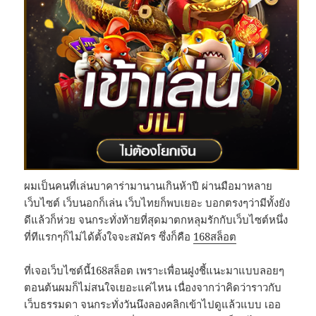
ผมเป็นคนที่เล่นบาคาร่ามานานเกินห้าปี ผ่านมือมาหลาย
เว็บไซต์ เว็บนอกก็เล่น เว็บไทยก็พบเยอะ บอกตรงๆว่ามีทั้งยัง
ดีแล้วก็ห่วย จนกระทั่งท้ายที่สุดมาตกหลุมรักกับเว็บไซต์หนึ่ง
ที่ทีแรกๆก็ไม่ได้ตั้งใจจะสมัคร ซึ่งก็คือ
168สล็อต
ที่เจอเว็บไซต์นี้168สล็อต เพราะเพื่อนฝูงชี้แนะมาแบบลอยๆ
ตอนต้นผมก็ไม่สนใจเยอะแค่ไหน เนื่องจากว่าคิดว่าราวกับ
เว็บธรรมดา จนกระทั่งวันนึงลองคลิกเข้าไปดูแล้วแบบ เออ