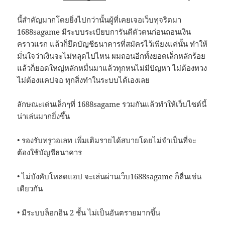
นี้สำคัญมากโดยยิ่งไปกว่านั้นผู้ที่เคยเจอเว็บทุจริตมา
1688sagame มีระบบระเบียบการันตีตัวตนก่อนถอนเงิน
คราวแรก แล้วก็ยึดบัญชีธนาคารที่สมัครไว้เพียงแค่นั้น ทำให้
มั่นใจว่าเงินจะไม่หลุดไปไหน ผมถอนอีกทั้งยอดเล็กหลักร้อย
แล้วก็ยอดใหญ่หลักหมื่นมาแล้วทุกหนไม่มีปัญหา ไม่ต้องทวง
ไม่ต้องแคปจอ ทุกสิ่งทำในระบบได้เองเลย
ลักษณะเด่นเล็กๆที่ 1688sagame รวมกันแล้วทำให้เว็บไซต์นี้
น่าเล่นมากยิ่งขึ้น
• รองรับทรูวอเลท เพิ่มเติมรายได้สบายโดยไม่จำเป็นที่จะ
ต้องใช้บัญชีธนาคาร
• ไม่บังคับโหลดแอป จะเล่นผ่านเว็บ1688sagame ก็ลื่นเช่น
เดียวกัน
• มีระบบล็อกอิน 2 ชั้น ไม่เป็นอันตรายมากขึ้น