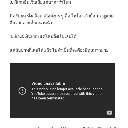
3. มีเกมอื่นเว้นเสียแต่บาคาร่าไหม
มีครับผม ทั้งสล็อต เสือมังกร รูเล็ต ไฮโล แล้วก็เกมsagame
อื่นจากค่ายชั้นแนวหน้า
4. ต้องมีเงินเยอะแค่ไหนถึงเริ่มเล่นได้
แค่สิบบาทก็เล่นได้แล้ว ไม่จำเป็นที่จะต้องมีทุนมากมาย