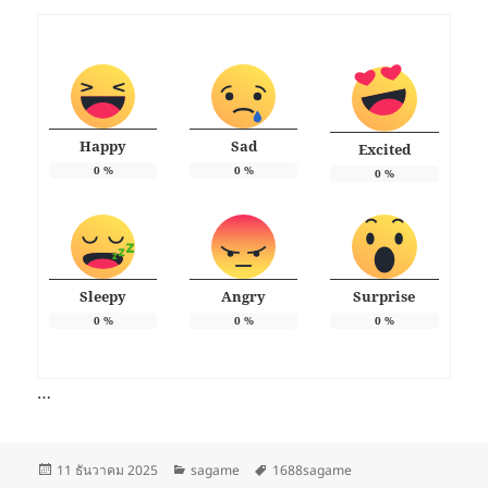
Happy
Sad
Excited
0
%
0
%
0
%
Sleepy
Angry
Surprise
0
%
0
%
0
%
…
เขียน
หมวด
ป้าย
11 ธันวาคม 2025
sagame
1688sagame