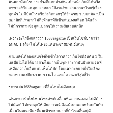
มันมองมีอะไรบางอย่างที่แตกต่างกัน เค้าหน้าเว็บมิได้หวือ
หวาเวอร์วัง แต่ดูสะอาดตา ใช้งานง่าย อ่านภาษาไทยรู้เรื่อง
ทุกคำ ไม่มีปุ่มมั่วๆหรือลิงก์หลอกๆให้รำคาญ ระบบสมัครเป็น
สมาชิกก็เร็วมากไม่ถึงห้านาทีก็เข้าเล่น168สล็อต ได้แล้ว
ไม่มีการถามข้อมูลแปลกๆให้เราสงสัยเลยสักนิด
เพราะอะไรถึงกล่าวว่า 1688sagame เป็นเว็บไซต์บาคาร่า
อันดับ 1 จริงๆไม่ได้เพียงแค่ประชาสัมพันธ์เล่นๆ
ภายหลังได้ลองเล่นจริงถึงเข้าใจว่าคำว่าเว็บไซต์อันดับ 1 ใน
เอเชียไม่ได้ได้มาอย่างไม่ยากเย็นๆเพราะว่ามันมีหลายจุดที่
เหนือกว่าเว็บอื่นแบบเห็นได้ชัด โดยเฉพาะอย่างยิ่งในเรื่อง
ของความเสถียรภาพ ความไว และก็ความบริสุทธิ์ใจ
• การเล่น1688sagameที่ลื่นไหลไม่มีสะดุด
เล่นบาคาร่าทั้งยังบนโทรศัพท์เคลื่อนที่และบนคอม ไม่มีค้าง
ไม่ดีเลย์ ไม่กระตุกให้เสียอารมณ์ ถึงแม้ตอนเล่นพร้อมกันกับ
เพื่อนในขณะพีคๆที่คนเข้าระบบมากก็ยังไหลลื่นอยู่ดี